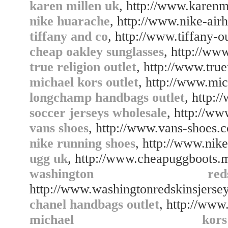
karen millen uk
, http://www.karenmi
nike huarache
, http://www.nike-air
tiffany and co
, http://www.tiffany-o
cheap oakley sunglasses
, http://ww
true religion outlet
, http://www.true
michael kors outlet
, http://www.mic
longchamp handbags outlet
, http:
soccer jerseys wholesale
, http://ww
vans shoes
, http://www.vans-shoes.c
nike running shoes
, http://www.nik
ugg uk
, http://www.cheapuggboots.
washington red
http://www.washingtonredskinsjerse
chanel handbags outlet
, http://www
michael ko