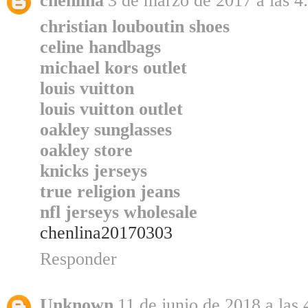
chenlina
3 de marzo de 2017 a las 4
christian louboutin shoes
celine handbags
michael kors outlet
louis vuitton
louis vuitton outlet
oakley sunglasses
oakley store
knicks jerseys
true religion jeans
nfl jerseys wholesale
chenlina20170303
Responder
Unknown
11 de junio de 2018 a las 