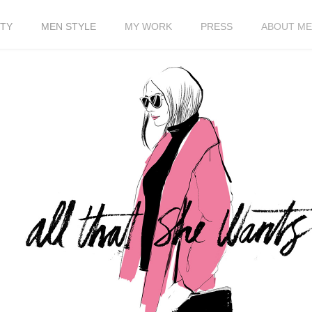
TY
MEN STYLE
MY WORK
PRESS
ABOUT ME