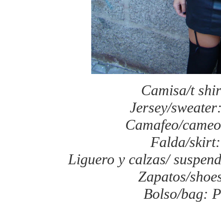
Camisa/t shir
Jersey/sweater
Camafeo/cameo
Falda/skir
Liguero y calzas/ suspe
Zapatos/shoes:
Bolso/bag: 