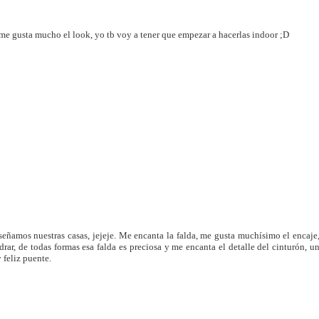
!! me gusta mucho el look, yo tb voy a tener que empezar a hacerlas indoor ;D
señamos nuestras casas, jejeje. Me encanta la falda, me gusta muchísimo el encaje
ar, de todas formas esa falda es preciosa y me encanta el detalle del cinturón, u
 feliz puente.