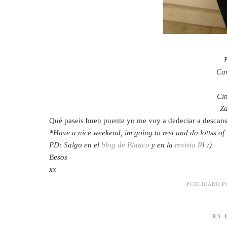
Cam
Cin
Za
Qué paseis buen puente yo me voy a dedeciar a descansa
*Have a nice weekend, im going to rest and do lottss o
PD: Salgo en el
blog de Blanco
y en la
revista R
! :)
Besos
xx
PUBLICADO 
93