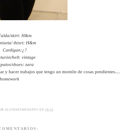
Falda/skirt: H&m
iseta/ thisrt: H&m
Cardigan:¿?
turón/belt: vintage
patos/shoes: zara
r y hacer trabajos que tengo un montón de cosas pendientes....
f homework
POR
ALLTHATSHEWANTS
EN
10:21
 COMENTARIOS: