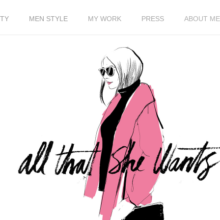
TY
MEN STYLE
MY WORK
PRESS
ABOUT ME