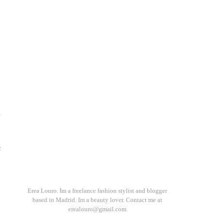
s
t
Erea Louro. Im a freelance fashion stylist and blogger
based in Madrid. Im a beauty lover. Contact me at
o
erealouro@gmail.com