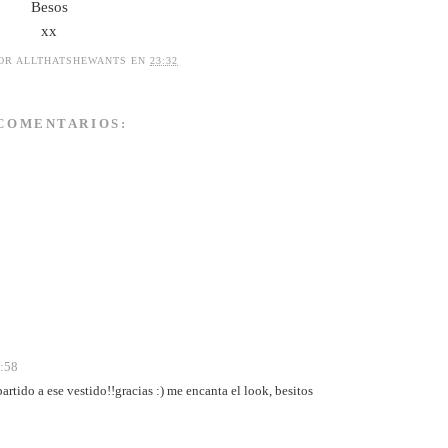
Besos
xx
POR
ALLTHATSHEWANTS
EN
23:32
 COMENTARIOS:
3:58
tido a ese vestido!!gracias :) me encanta el look, besitos