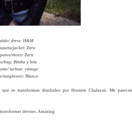
stido/ dress: H&M
queta/jacket: Zara
patos/shoes: Zara
o/bag: Bimba y lola
ante/ turban: vintage
s/sunglasses: Blanco
s que se transforman diseñados por Hussein Chalayan. Me parece
 transformer dresses. Amazing