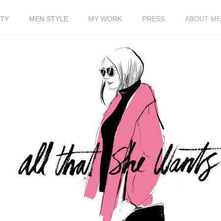
TY
MEN STYLE
MY WORK
PRESS
ABOUT ME