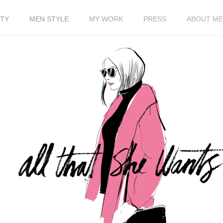
TY
MEN STYLE
MY WORK
PRESS
ABOUT ME