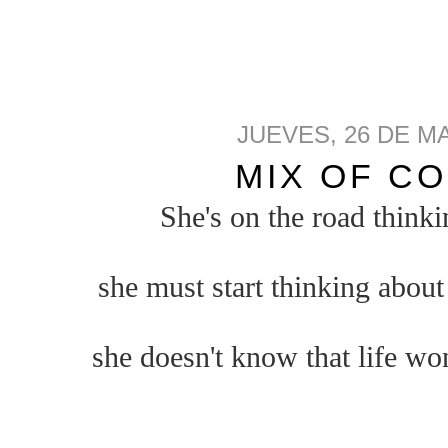
JUEVES, 26 DE M
MIX OF C
She's on the road
thinki
she must start thinking about
she doesn't know
that life wo