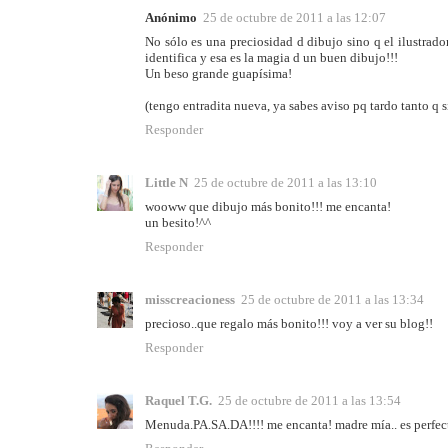
Anónimo
25 de octubre de 2011 a las 12:07
No sólo es una preciosidad d dibujo sino q el ilustrador
identifica y esa es la magia d un buen dibujo!!!
Un beso grande guapísima!
(tengo entradita nueva, ya sabes aviso pq tardo tanto q si
Responder
Little N
25 de octubre de 2011 a las 13:10
wooww que dibujo más bonito!!! me encanta!
un besito!^^
Responder
misscreacioness
25 de octubre de 2011 a las 13:34
precioso..que regalo más bonito!!! voy a ver su blog!!
Responder
Raquel T.G.
25 de octubre de 2011 a las 13:54
Menuda.PA.SA.DA!!!! me encanta! madre mía.. es perfect