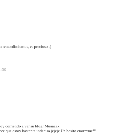
in remordimientos, es precioso ;)
1:50
 voy corriendo a ver su blog! Muaaaak
ce que estoy bastante indecisa jejeje Un besito enorrrrme!!!