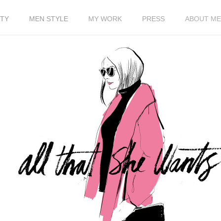
TY
MEN STYLE
MY WORK
PRESS
ABOUT ME