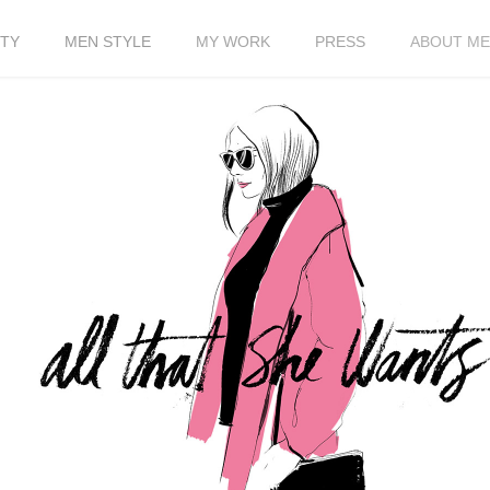
TY
MEN STYLE
MY WORK
PRESS
ABOUT ME