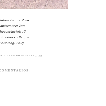
talones/pants: Zara
amiseta/tee: Zata
hqueta/jacket: ¿?
atos/shoes: Uterque
Bolso/bag: Bally
POR
ALLTHATSHEWANTS
EN
10:08
 COMENTARIOS: