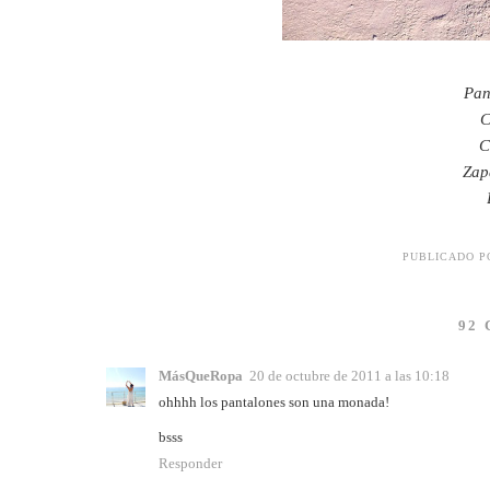
Pan
C
C
Zap
PUBLICADO 
92
MásQueRopa
20 de octubre de 2011 a las 10:18
ohhhh los pantalones son una monada!
bsss
Responder