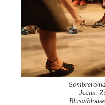
S
ombrero/ha
Jeans: Z
Blusa/blous