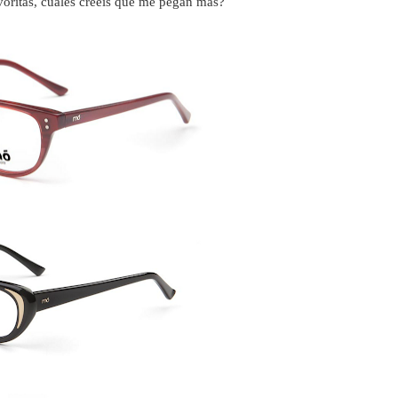
voritas, cuales creéis que me pegan más?