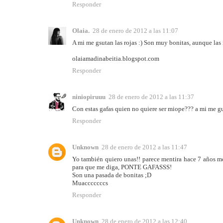
Responder
Olaia.
28 de enero de 2012 a las 11:07
A mi me gsutan las rojas :) Son muy bonitas, aunque las
olaiamadinabeitia.blogspot.com
Responder
niniopiruuu
28 de enero de 2012 a las 11:37
Con estas gafas quien no quiere ser miope??? a mi me g
Responder
Unknown
28 de enero de 2012 a las 11:47
Yo también quiero unas!! parece mentira hace 7 años me 
para que me diga, PONTE GAFASSS!
Son una pasada de bonitas ;D
Muacccccccs
Responder
Unknown
28 de enero de 2012 a las 12:40