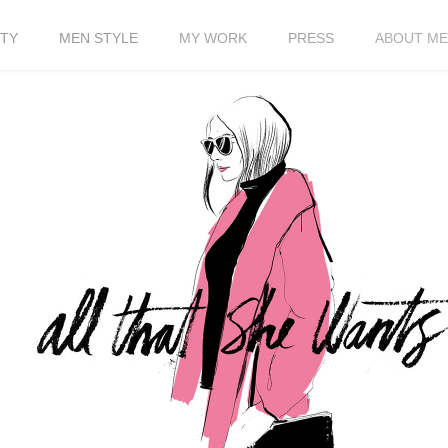
TY
MEN STYLE
MY WORK
PRESS
ABOUT ME