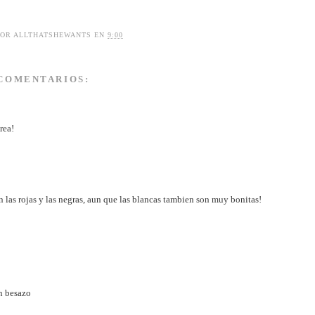
POR
ALLTHATSHEWANTS
EN
9:00
 COMENTARIOS:
rea!
las rojas y las negras, aun que las blancas tambien son muy bonitas!
n besazo