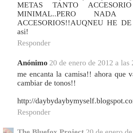
METAS TANTO ACCESORI
MINIMAL..PERO NA
ACCESORIOS!!AUQNEU HE DE dec
asi!
Responder
Anónimo
20 de enero de 2012 a las 
me encanta la camisa!! ahora que v
cambiar de tonos!!
http://daybydaybymyself.blogspot.c
Responder
The Bluefox Project
20 de enero de