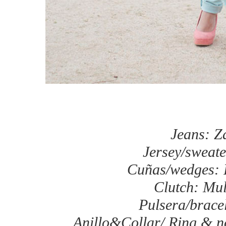
Jeans: Z
Jersey/sweat
Cuñas/wedges: 
Clutch: Mu
Pulsera/bracel
Anillo&Collar/ Ring & n