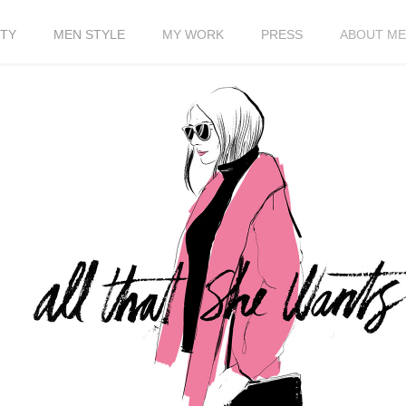
TY
MEN STYLE
MY WORK
PRESS
ABOUT ME