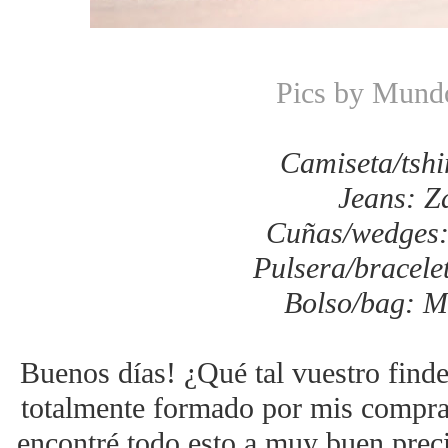
Pics by Mund
Camiseta/tshi
Jeans: Z
Cuñas/wedges:
Pulsera/bracele
Bolso/bag: M
Buenos días! ¿Qué tal vuestro find
totalmente formado por mis compras
encontré todo esto a muy buen preci