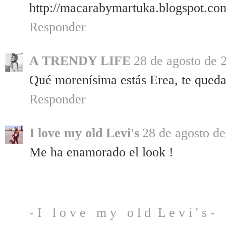
http://macarabymartuka.blogspot.com
Responder
A TRENDY LIFE
28 de agosto de 2
Qué morenísima estás Erea, te quedan
Responder
I love my old Levi's
28 de agosto de
Me ha enamorado el look !
- I l o v e m y o l d L e v i ' s -