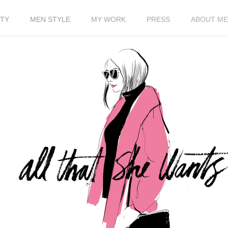
TY
MEN STYLE
MY WORK
PRESS
ABOUT ME