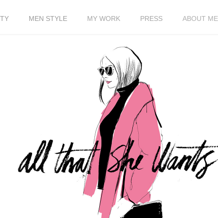
TY
MEN STYLE
MY WORK
PRESS
ABOUT ME