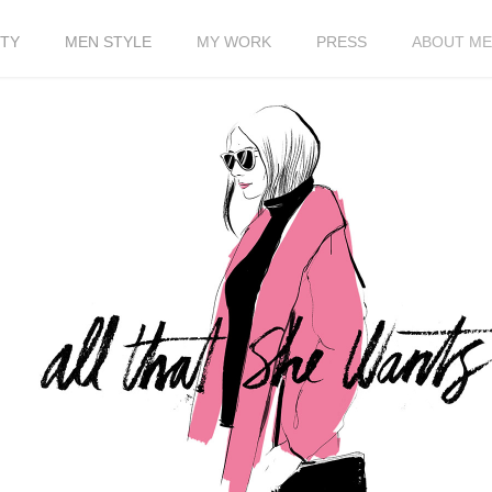
TY
MEN STYLE
MY WORK
PRESS
ABOUT ME