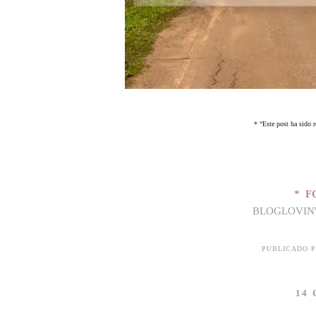
*
“Este post ha sido 
* F
BLOGLOVIN
PUBLICADO 
14