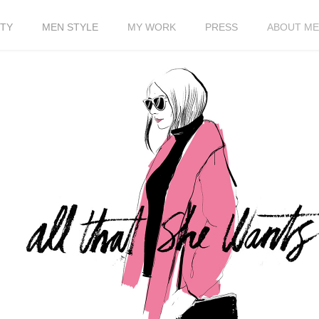
TY
MEN STYLE
MY WORK
PRESS
ABOUT ME