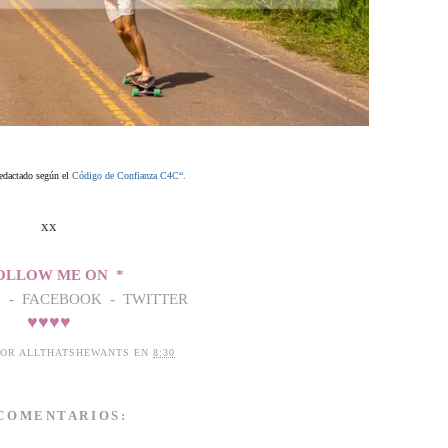
redactado según el
Código de Confianza C4C“.
xx
OLLOW ME ON *
'
-
FACEBOOK
-
TWITTER
♥
♥
♥
♥
POR
ALLTHATSHEWANTS
EN
8:30
 COMENTARIOS: