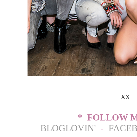
xx
* FOLLOW M
BLOGLOVIN'
-
FACE