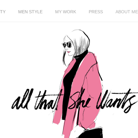
TY
MEN STYLE
MY WORK
PRESS
ABOUT ME