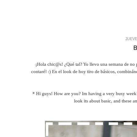
JUEVE
¡Hola chic@s! ¿Qué tal? Yo llevo una semana de no p
contaré! :) En el look de hoy tiro de básicos, combiná
* Hi guys! How are you? Im having a very busy week! I
look its about basic, and these 