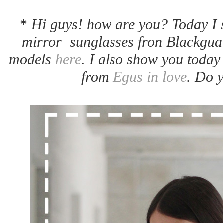
*
Hi guys! how are you? Today I 
mirror sunglasses fron Blackguar
models
here
. I also show you toda
from
Egus in love
. Do y