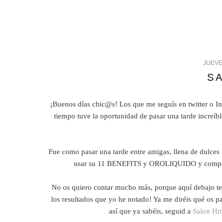
JUEVE
S
¡Buenos días chic@s! Los que me seguís en twitter o In
tiempo tuve la oportunidad de pasar una tarde increíb
Fue como pasar una tarde entre amigas, llena de dulces 
usar su 11 BENEFITS y OROLIQUIDO y compartir
No os quiero contar mucho más, porque aquí debajo ten
los resultados que yo he notado! Ya me diréis qué os p
así que ya sabéis, seguid a
Salon Hit