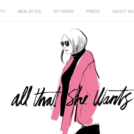
TY
MEN STYLE
MY WORK
PRESS
ABOUT ME