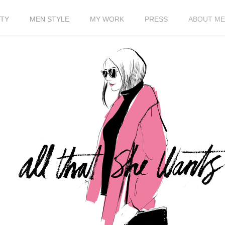
TY
MEN STYLE
MY WORK
PRESS
ABOUT ME