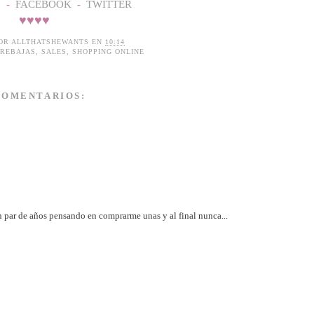
'
-
FACEBOOK
-
TWITTER
♥
♥
♥
♥
POR
ALLTHATSHEWANTS
EN
10:14
REBAJAS
,
SALES
,
SHOPPING ONLINE
COMENTARIOS:
un par de años pensando en comprarme unas y al final nunca...