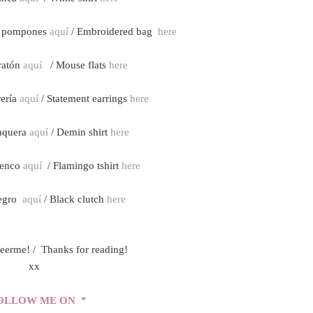
 y pompones
aquí
/ Embroidered bag
here
 ratón
aquí
/ Mouse flats
here
rería
aquí
/ Statement earrings
here
aquera
aquí
/ Demin shirt
here
menco
aquí
/ Flamingo tshirt
here
negro
aquí
/ Black clutch
here
leerme! / Thanks for reading!
xx
OLLOW ME ON *