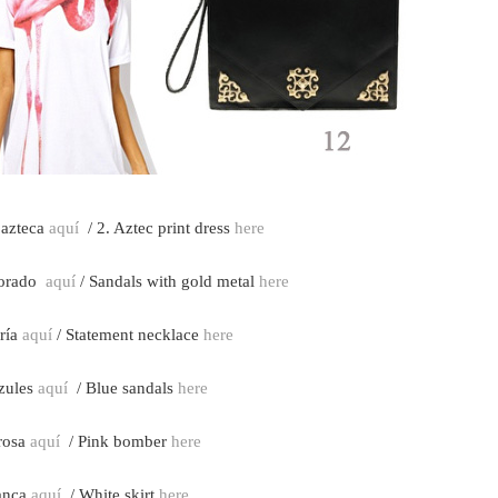
azteca
aquí
/ 2. Aztec print dress
here
 dorado
aquí
/ Sandals with gold metal
here
ería
aquí
/ Statement necklace
here
azules
aquí
/ Blue sandals
here
rosa
aquí
/ Pink bomber
here
lanca
aquí
/ White skirt
here