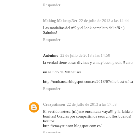
Responder
Making Makeup.Net
22 de julio de 2013 a las 14:44
Las sandalias del nº2 y el look completo del nº6 :-)
Saludos!
Responder
Anónimo
22 de julio de 2013 a las 14:50
la verdad tiene cosas divinas y a muy buen precio!! an o
un saludo de MNhäuser
http://mnhauser.blogspot.com.es/2013/07/the-best-of-sa
Responder
Crazystinson
22 de julio de 2013 a las 17:58
El vestido azteca (n1) me encantaaa vaya!!! y la falda 
bonitas! Gracias por compartirnos esos chollos buenos!
besitos!
http://crazystinson.blogspot.com.es/
Responder