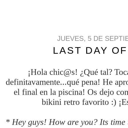
JUEVES, 5 DE SEPTI
LAST DAY O
¡Hola chic@s! ¿Qué tal? Toca
definitavamente...qué pena! He apro
el final en la piscina! Os dejo co
bikini retro favorito :) ¡
* Hey guys! How are you? Its time 