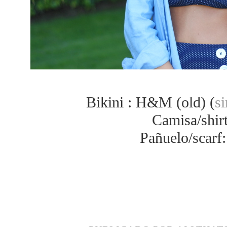
Bikini : H&M (old) (
si
Camisa/shirt
Pañuelo/scarf: