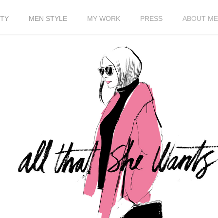
TY
MEN STYLE
MY WORK
PRESS
ABOUT ME