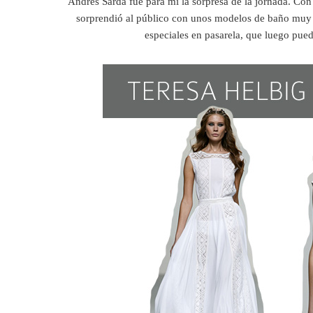
Andrés Sardá fue para mí la sorpresa de la jornada. Con
sorprendió al público con unos modelos de baño muy 
especiales en pasarela, que luego pued