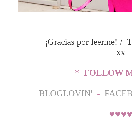
¡Gracias por leerme! / T
xx
* FOLLOW M
BLOGLOVIN'
-
FACE
♥
♥
♥