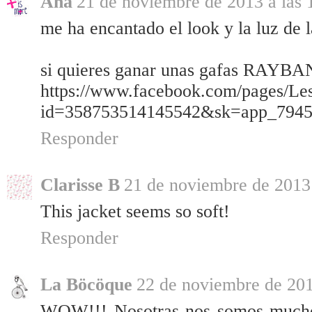
Ana
21 de noviembre de 2013 a las 
me ha encantado el look y la luz de l
si quieres ganar unas gafas RAYBAN, 
https://www.facebook.com/pages/Le
id=358753514145542&sk=app_794
Responder
Clarisse B
21 de noviembre de 2013 
This jacket seems so soft!
Responder
La Böcöque
22 de noviembre de 201
WOW!!! Nosotras nos somos mucho d