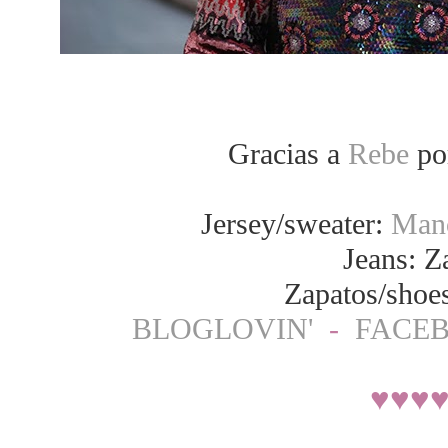
Gracias a
Rebe
po
Jersey/sweater:
Mano
Jeans: Z
Zapatos/shoes
BLOGLOVIN'
-
FACE
♥
♥
♥