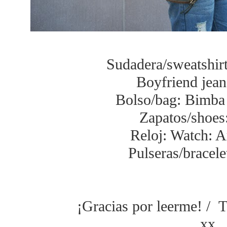
Sudadera/sweatshir
Boyfriend jea
Bolso/bag: Bimba 
Zapatos/shoe
Reloj: Watch: A
Pulseras/bracele
¡Gracias por leerme! / T
xx