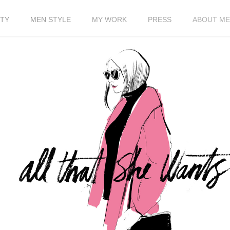
TY
MEN STYLE
MY WORK
PRESS
ABOUT ME