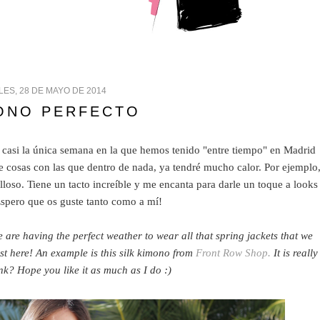
ES, 28 DE MAYO DE 2014
ONO PERFECTO
 casi la única semana en la que hemos tenido "entre tiempo" en Madrid
cosas con las que dentro de nada, ya tendré mucho calor. Por ejemplo
lloso. Tiene un tacto increíble y me encanta para darle un toque a looks
Espero que os guste tanto como a mí!
re having the perfect weather to wear all that spring jackets that we
t here! An example is this silk kimono from
Front Row Shop.
It is really
nk? Hope you like it as much as I do :)