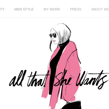
TY
MEN STYLE
MY WORK
PRESS
ABOUT ME