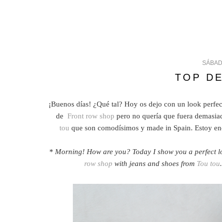
SÁBAD
TOP D
¡Buenos días! ¿Qué tal? Hoy os dejo con un look perfec
de
Front row shop
pero no quería que fuera demasiad
tou
que son comodísimos y made in Spain. Estoy enca
* Morning! How are you? Today I show you a perfect l
row shop
with jeans and shoes from
Tou tou