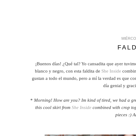
MIÉRCOL
FAL
¡Buenos días! ¿Qué tal? Yo cansadita que ayer tuvimo
blanco y negro, con esta faldita de
She Inside
combina
gustan a todo el mundo, pero a mí la verdad es que co
día genial y grac
*
Morning! How are you? Im kind of tired, we had a grea
this cool skirt from
She Inside
combined with crop top.
pieces :) 