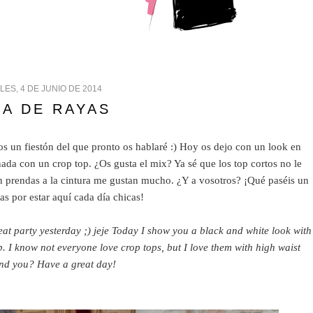
ES, 4 DE JUNIO DE 2014
DA DE RAYAS
s un fiestón del que pronto os hablaré :) Hoy os dejo con un look en
da con un crop top. ¿Os gusta el mix? Ya sé que los top cortos no le
n prendas a la cintura me gustan mucho. ¿Y a vosotros? ¡Qué paséis un
ias por estar aquí cada día chicas!
t party yesterday ;) jeje Today I show you a black and white look with
 I know not everyone love crop tops, but I love them with high waist
And you? Have a great day!