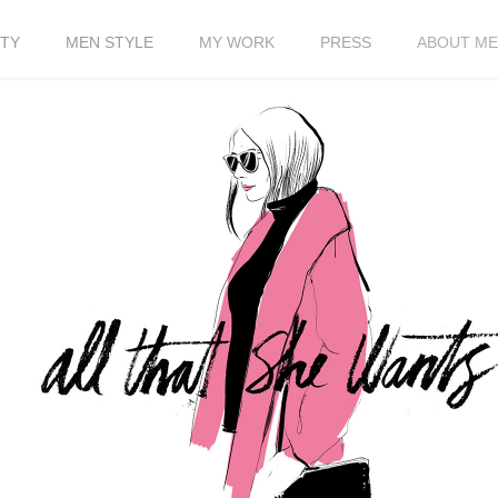
TY
MEN STYLE
MY WORK
PRESS
ABOUT ME