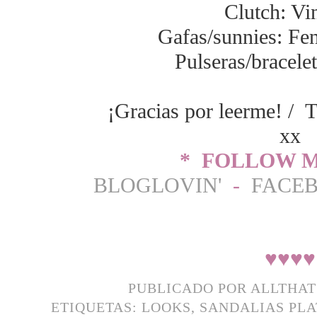
Clutch: Vi
Gafas/sunnies: Fen
Pulseras/bracele
¡Gracias por leerme! / T
xx
* FOLLOW M
BLOGLOVIN'
-
FACE
♥
♥
♥
♥
PUBLICADO POR
ALLTHA
ETIQUETAS:
LOOKS
,
SANDALIAS PL