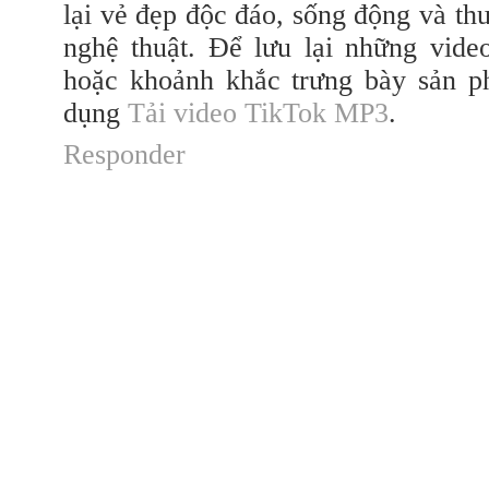
lại vẻ đẹp độc đáo, sống động và thu
nghệ thuật. Để lưu lại những vid
hoặc khoảnh khắc trưng bày sản p
dụng
Tải video TikTok MP3
.
Responder