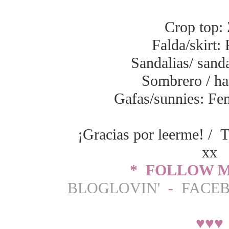
Crop top: 
Falda/skirt:
Sandalias/ sand
Sombrero / h
Gafas/sunnies: Fen
¡Gracias por leerme! / T
xx
* FOLLOW M
BLOGLOVIN'
-
FACE
♥
♥
♥