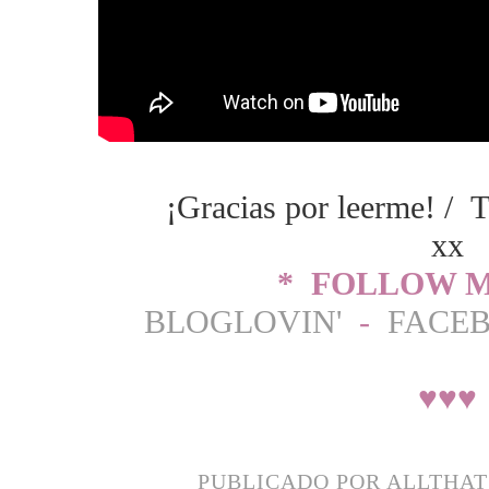
¡Gracias por leerme! / T
xx
* FOLLOW M
BLOGLOVIN'
-
FACE
♥
♥
♥
PUBLICADO POR
ALLTHA