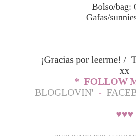
Bolso/bag: 
Gafas/sunnies
¡Gracias por leerme! / 
xx
* FOLLOW M
BLOGLOVIN'
-
FACE
♥
♥
♥