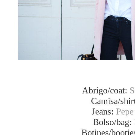
Abrigo/coat:
S
Camisa/shir
Jeans:
Pepe
Bolso/bag:
Botines/bootie