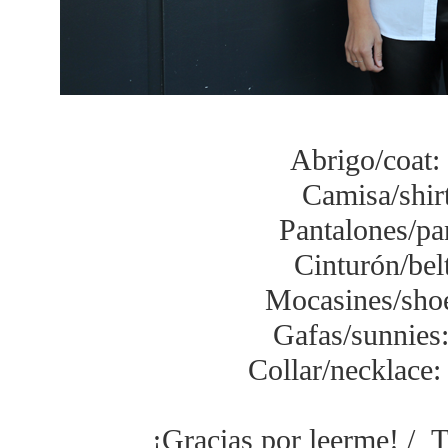
Abrigo/coat:
Camisa/shir
Pantalones/pa
Cinturón/bel
Mocasines/sh
Gafas/sunnies
Collar/necklace
¡Gracias por leerme! / T