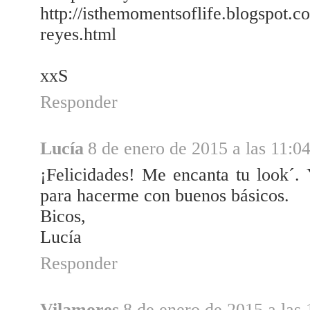
http://isthemomentsoflife.blogspot.c
reyes.html
xxS
Responder
Lucía
8 de enero de 2015 a las 11:0
¡Felicidades! Me encanta tu look´.
para hacerme con buenos básicos.
Bicos,
Lucía
Responder
Vilamores
8 de enero de 2015 a las 