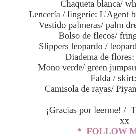
Chaqueta blanca/ whi
Lencería / lingerie: L'Agent
Vestido palmeras/ palm dre
Bolso de flecos/ frin
Slippers leopardo / leopar
Diadema de flores
Mono verde/ green jumpsu
Falda / skir
Camisola de rayas/ Piyam
¡Gracias por leerme! / T
xx
* FOLLOW M