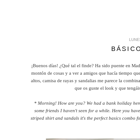
LUNES
BÁSIC
¡Buenos días! ¿Qué tal el finde? Ha sido puente en Mad
montón de cosas y a ver a amigos que hacía tiempo que 
altos, camisa de rayas y sandalias me parece la combina
que os guste el look y que teng
* Morning! How are you? We had a bank holiday here i
some friends I haven't seen for a while. Here you hav
striped shirt and sandals it's the perfect basics combo f