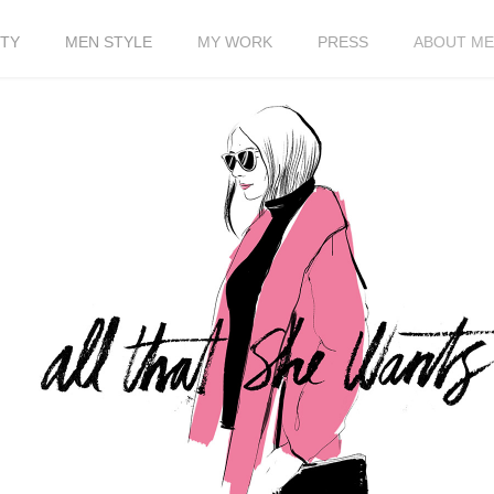
TY
MEN STYLE
MY WORK
PRESS
ABOUT ME