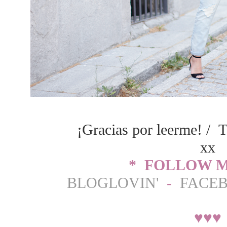
¡Gracias por leerme! / T
xx
* FOLLOW M
BLOGLOVIN'
-
FACE
♥
♥
♥