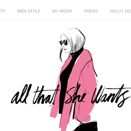
TY
MEN STYLE
MY WORK
PRESS
ABOUT ME