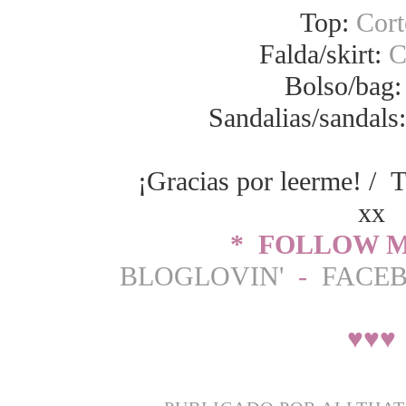
Top:
Cort
Falda/skirt:
C
Bolso/bag:
Sandalias/sandals
¡Gracias por leerme! / T
xx
* FOLLOW M
BLOGLOVIN'
-
FACE
♥
♥
♥