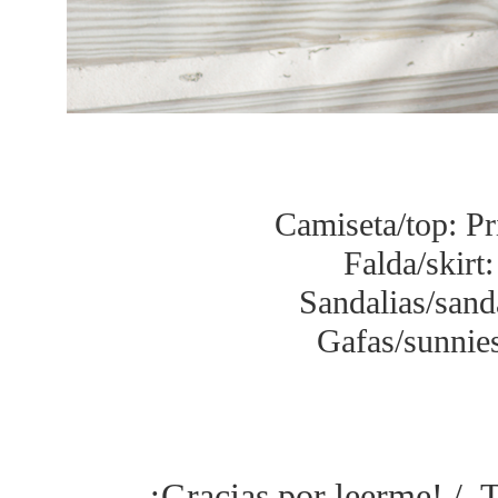
Camiseta/top: Pr
Falda/skirt
Sandalias/sand
Gafas/sunni
¡Gracias por leerme! / 