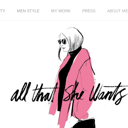
TY
MEN STYLE
MY WORK
PRESS
ABOUT ME