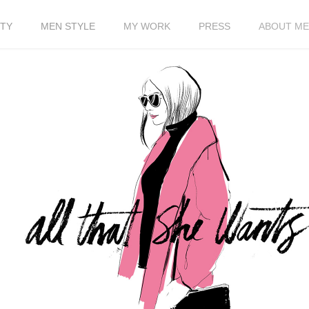
TY
MEN STYLE
MY WORK
PRESS
ABOUT ME