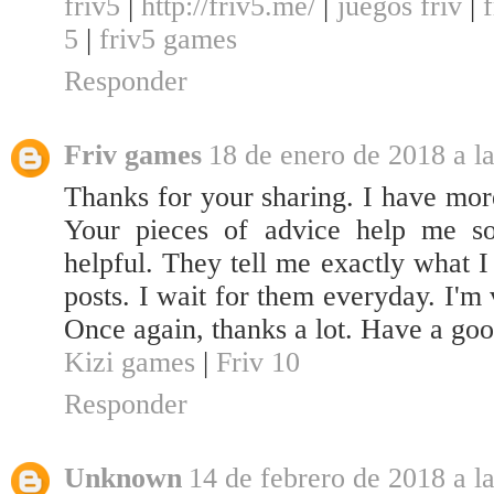
friv5
|
http://friv5.me/
|
juegos friv
|
5
|
friv5 games
Responder
Friv games
18 de enero de 2018 a l
Thanks for your sharing. I have mor
Your pieces of advice help me 
helpful. They tell me exactly what I
posts. I wait for them everyday. I'm 
Once again, thanks a lot. Have a go
Kizi games
|
Friv 10
Responder
Unknown
14 de febrero de 2018 a l